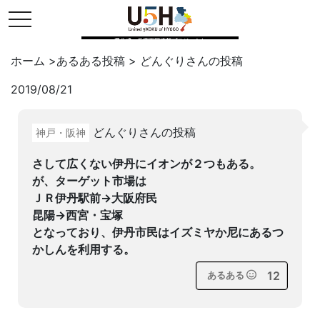
toggle navigation
県公式・兵庫五国連邦プロジェクト
ホーム
>
あるある投稿
>
どんぐり
さんの投稿
2019/08/21
Twitter
はてブ
LINE
どんぐりさんの投稿
神戸・阪神
facebook
さして広くない伊丹にイオンが２つもある。
が、ターゲット市場は
ＪＲ伊丹駅前→大阪府民
昆陽→西宮・宝塚
となっており、伊丹市民はイズミヤか尼にあるつ
かしんを利用する。
12
あるある