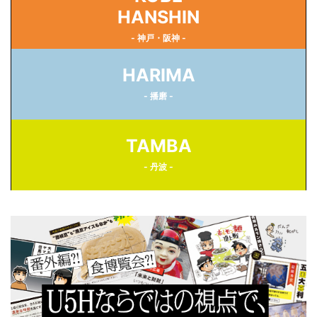
HANSHIN
- 神戸・阪神 -
HARIMA
- 播磨 -
TAMBA
- 丹波 -