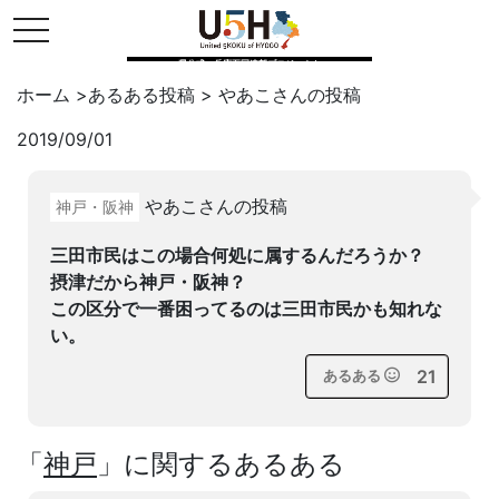
toggle navigation
県公式・兵庫五国連邦プロジェクト
ホーム
>
あるある投稿
>
やあこ
さんの投稿
2019/09/01
Twitter
はてブ
LINE
やあこさんの投稿
神戸・阪神
facebook
三田市民はこの場合何処に属するんだろうか？
摂津だから神戸・阪神？
この区分で一番困ってるのは三田市民かも知れな
い。
21
あるある
「
神戸
」に関するあるある