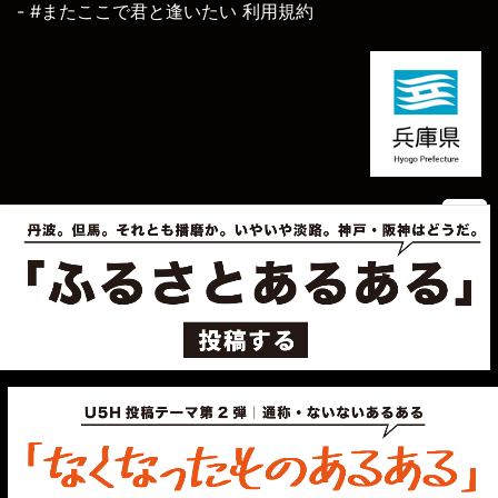
- #またここで君と逢いたい 利用規約