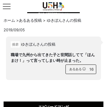
toggle navigation
県公式・兵庫五国連邦プロジェクト
ホーム
>
あるある投稿
>
ゆきぼん
さんの投稿
2019/09/05
Twitter
はてブ
LINE
ゆきぼんさんの投稿
播磨
facebook
職場で九州から出てきた子と世間話してて「ほん
まけ！」って言ってしまい時が止まった。
16
あるある
エピソードマンガ