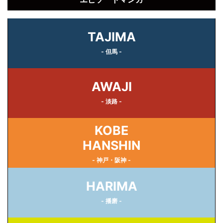
TAJIMA
- 但馬 -
AWAJI
- 淡路 -
KOBE
HANSHIN
- 神戸・阪神 -
HARIMA
- 播磨 -