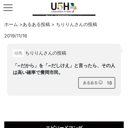
toggle navigation
県公式・兵庫五国連邦プロジェクト
ホーム
>
あるある投稿
>
ちりりん
さんの投稿
2019/11/16
Twitter
はてブ
LINE
ちりりんさんの投稿
但馬
facebook
「~だから」を「~だしけえ」と言ったら、その人
は高い確率で豊岡市民。
18
あるある
エピソードマンガ