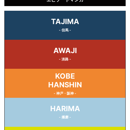
TAJIMA
- 但馬 -
AWAJI
- 淡路 -
KOBE
HANSHIN
- 神戸・阪神 -
HARIMA
- 播磨 -