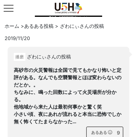
toggle navigation
県公式・兵庫五国連邦プロジェクト
ホーム
>
あるある投稿
>
ざわにぃ
さんの投稿
2019/11/20
Twitter
はてブ
LINE
ざわにぃさんの投稿
播磨
facebook
高砂市の火災警報は全国で見てもかなり怖いと定
評がある。なんでも空襲警報とほぼ変わらないの
だとか。。
ちなみに、鳴った回数によって火災場所が分か
る。
他地域から来た人は最初何事かと驚く笑
小さい頃、夜にあれが流れると本当に恐怖でしか
無く怖くてたまらなかった…
9
あるある