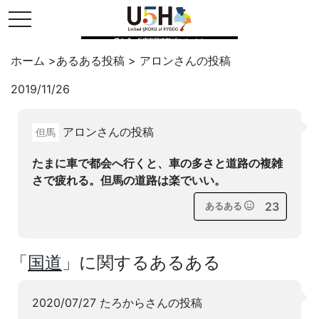
toggle navigation
県公式・兵庫五国連邦プロジェクト
ホーム
>
あるある投稿
>
アロン
さんの投稿
2019/11/26
Twitter
はてブ
LINE
アロンさんの投稿
但馬
facebook
たまに車で都会へ行くと、車の多さと道路の複雑
さで疲れる。但馬の道路は楽でいい。
23
あるある
「
国道
」に関するあるある
2020/07/27 たろからさんの投稿