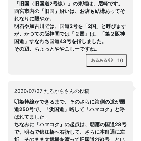
「旧国（旧国道2号線）」の東端は、尼崎です。
西宮市内の「旧国」沿いは、お店も結構あってそ
れなりに賑やか。
明石や加古川では、国道2号を「2国」と呼びます
が、かつての阪神間では「２国」は、「第２阪神
国道」すなわち国道43号を指しました。
その辺、ちょっとややこしーですね。
10
あるある
2020/07/27 たろからさんの投稿
明姫幹線ができるまで、そのさらに海側の道が国
道250号で、「浜国道」略して「ハマコク」と呼
ばれてました。
ちなみに「ハマコク」の起点は、朝霧の国道28号
で、明石で錦江橋へ右折して、さらに本町通に左
折、そのまま大観橋を渡って旧国道250号、とい