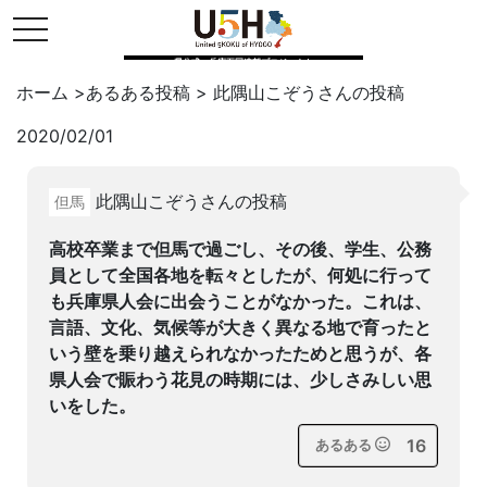
toggle navigation
県公式・兵庫五国連邦プロジェクト
ホーム
>
あるある投稿
>
此隅山こぞう
さんの投稿
2020/02/01
Twitter
はてブ
LINE
此隅山こぞうさんの投稿
但馬
facebook
高校卒業まで但馬で過ごし、その後、学生、公務
員として全国各地を転々としたが、何処に行って
も兵庫県人会に出会うことがなかった。これは、
言語、文化、気候等が大きく異なる地で育ったと
いう壁を乗り越えられなかったためと思うが、各
県人会で賑わう花見の時期には、少しさみしい思
いをした。
16
あるある