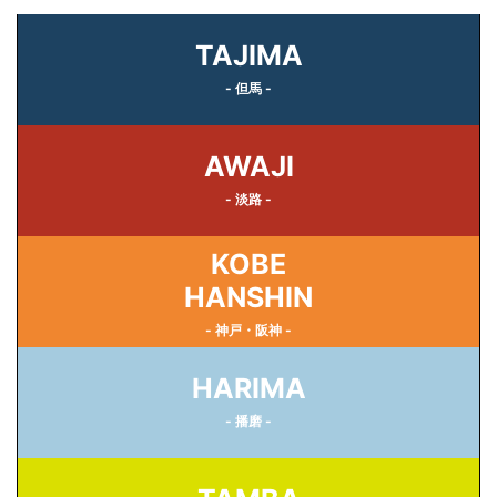
TAJIMA
- 但馬 -
AWAJI
- 淡路 -
KOBE
HANSHIN
- 神戸・阪神 -
HARIMA
- 播磨 -