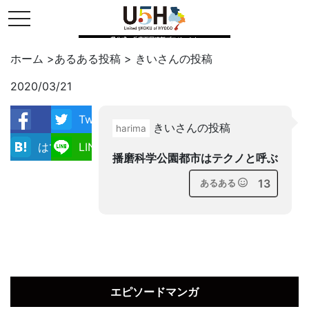
toggle navigation
県公式・兵庫五国連邦プロジェクト
ホーム
>
あるある投稿
>
きい
さんの投稿
2020/03/21
Twitter
きいさんの投稿
harima
facebook
はてブ
LINE
播磨科学公園都市はテクノと呼ぶ
13
あるある
エピソードマンガ