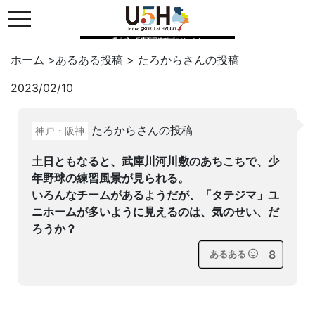
toggle navigation
県公式・兵庫五国連邦プロジェクト
ホーム
>
あるある投稿
>
たろから
さんの投稿
2023/02/10
Twitter
はてブ
LINE
たろからさんの投稿
神戸・阪神
facebook
土日ともなると、武庫川河川敷のあちこちで、少
年野球の練習風景が見られる。
いろんなチームがあるようだが、「タテジマ」ユ
ニホームが多いように見えるのは、気のせい、だ
ろうか？
8
あるある