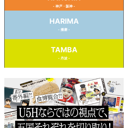
- 神戸・阪神 -
HARIMA
- 播磨 -
TAMBA
- 丹波 -