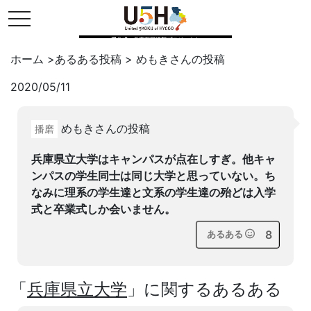
toggle navigation
県公式・兵庫五国連邦プロジェクト
ホーム
>
あるある投稿
>
めもき
さんの投稿
2020/05/11
Twitter
はてブ
LINE
めもきさんの投稿
播磨
facebook
兵庫県立大学はキャンパスが点在しすぎ。他キャ
ンパスの学生同士は同じ大学と思っていない。ち
なみに理系の学生達と文系の学生達の殆どは入学
式と卒業式しか会いません。
8
あるある
「
兵庫県立大学
」に関するあるある