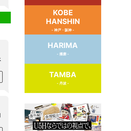
KOBE
HANSHIN
- 神戸・阪神 -
HARIMA
- 播磨 -
永
TAMBA
- 丹波 -
田