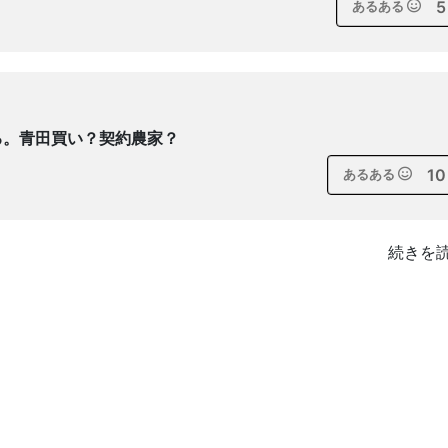
5
あるある
る。青田買い？契約農家？
10
あるある
続きを