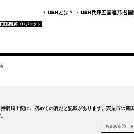
U5Hとは？
U5H兵庫五国連邦 各
庫五国連邦プロジェクト
稿
！播磨風土記に、初めての酒だと記載があります。宍粟市の庭
す。
5
あるある