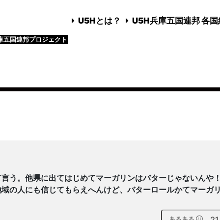
U5Hとは？
U5H兵庫五国連邦 各
庫五国連邦プロジェクト
て言う。他県に出てはじめてマーガリンはバターじゃないんや
地域の人にも信じてもらえへんけど、バターロールかてマーガ
21
あるある