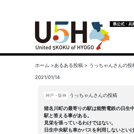
県公式・兵
ホーム
>
あるある投稿
>
うっちゃん
さんの投
2021/01/14
うっちゃんさんの投稿
神戸・阪神
猪名川町の最寄りの駅は能勢電鉄の日生
駅と答える事がある。
見栄を張っているわけではない。
日生中央駅も車かバスを利用しないとい