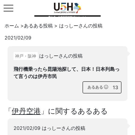
toggle navigation
県公式・兵庫五国連邦プロジェクト
ホーム
>
あるある投稿
>
はっしー
さんの投稿
2021/02/09
Twitter
はてブ
LINE
はっしーさんの投稿
神戸・阪神
facebook
飛行機乗ったら昆陽池探して、日本！日本列島っ
て言うのは伊丹市民
13
あるある
「
伊丹空港
」に関するあるある
2021/02/09 はっしーさんの投稿