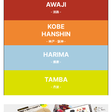
AWAJI
- 淡路 -
KOBE
HANSHIN
- 神戸・阪神 -
HARIMA
- 播磨 -
TAMBA
- 丹波 -