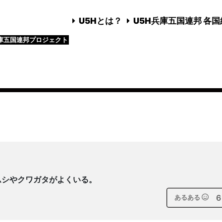
U5Hとは？
U5H兵庫五国連邦 各
庫五国連邦プロジェクト
ムシやクワガタがよくいる。
6
あるある