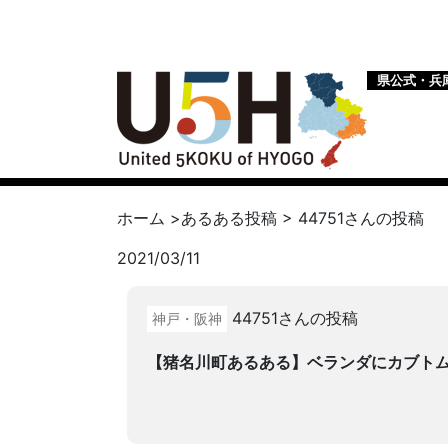
県公式・兵
ホーム
>
あるある投稿
>
44751
さんの投稿
2021/03/11
44751さんの投稿
神戸・阪神
【猪名川町あるある】ベランダにカブト