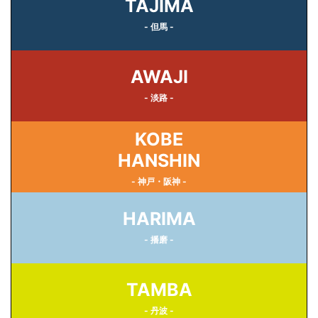
TAJIMA
- 但馬 -
AWAJI
- 淡路 -
KOBE
HANSHIN
- 神戸・阪神 -
HARIMA
- 播磨 -
TAMBA
- 丹波 -