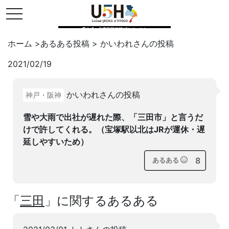
toggle navigation
県公式・兵庫五国連邦プロジェクト
ホーム
>
あるある投稿
>
かいわれ
さんの投稿
2021/02/19
Twitter
はてブ
LINE
かいわれさんの投稿
神戸・阪神
facebook
雪や大雨で出社が遅れた際、「三田市」と言うだ
けで許してくれる。（宝塚駅以北はJRが運休・遅
延しやすいため）
8
あるある
「
三田
」に関するあるある