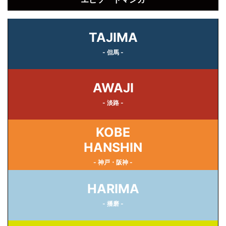
TAJIMA
- 但馬 -
AWAJI
- 淡路 -
KOBE
HANSHIN
- 神戸・阪神 -
HARIMA
- 播磨 -