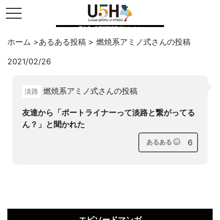
toggle navigation
県公式・兵庫五国連邦プロジェクト
ホーム
>
あるある投稿
>
燃焼系アミノ式
さんの投稿
2021/02/26
Twitter
はてブ
LINE
燃焼系アミノ式さんの投稿
淡路
facebook
友達から「ポートライナーって淡路と繋がってる
ん？」と聞かれた
6
あるある
エピソードマンガ