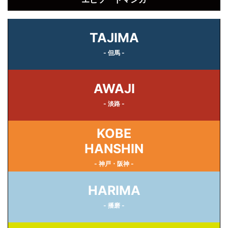
TAJIMA
- 但馬 -
AWAJI
- 淡路 -
KOBE
HANSHIN
- 神戸・阪神 -
HARIMA
- 播磨 -