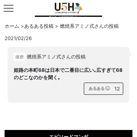
toggle navigation
県公式・兵庫五国連邦プロジェクト
ホーム
>
あるある投稿
>
燃焼系アミノ式
さんの投稿
2021/02/26
Twitter
はてブ
LINE
燃焼系アミノ式さんの投稿
播磨
facebook
姫路の本町68は日本で二番目に広い｡広すぎて68
のどこなのかを聞く｡
12
あるある
エピソードマンガ