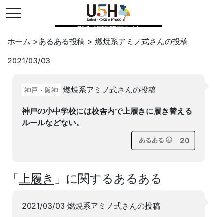
toggle navigation
県公式・兵庫五国連邦プロジェクト
ホーム
>
あるある投稿
>
燃焼系アミノ式
さんの投稿
2021/03/03
Twitter
はてブ
LINE
燃焼系アミノ式さんの投稿
神戸・阪神
facebook
神戸の小中学校には校舎内で上履きに履き替える
ルールなどない。
20
あるある
「
上履き
」に関するあるある
2021/03/03 燃焼系アミノ式さんの投稿