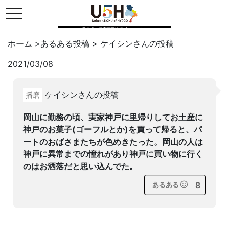
toggle navigation
県公式・兵庫五国連邦プロジェクト
ホーム
>
あるある投稿
>
ケイシン
さんの投稿
2021/03/08
Twitter
はてブ
LINE
ケイシンさんの投稿
播磨
facebook
岡山に勤務の頃、実家神戸に里帰りしてお土産に
神戸のお菓子(ゴーフルとか)を買って帰ると、パ
ートのおばさまたちが色めきたった。岡山の人は
神戸に異常までの憧れがあり神戸に買い物に行く
のはお洒落だと思い込んでた。
8
あるある