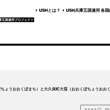
U5Hとは？
U5H兵庫五国連邦 各
庫五国連邦プロジェクト
ぼちょうおおくぼまち）と大久保町大窪（おおくぼちょうおお
10
あるある