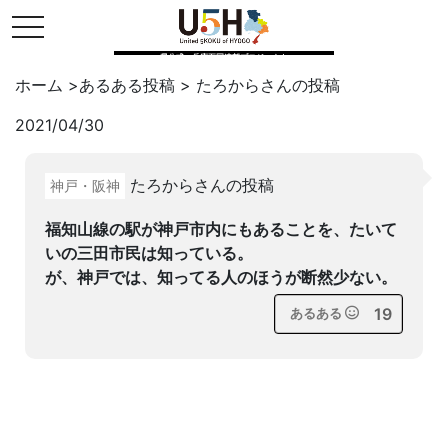
toggle navigation
県公式・兵庫五国連邦プロジェクト
ホーム
>
あるある投稿
>
たろから
さんの投稿
2021/04/30
Twitter
はてブ
LINE
たろからさんの投稿
神戸・阪神
facebook
福知山線の駅が神戸市内にもあることを、たいて
いの三田市民は知っている。
が、神戸では、知ってる人のほうが断然少ない。
19
あるある