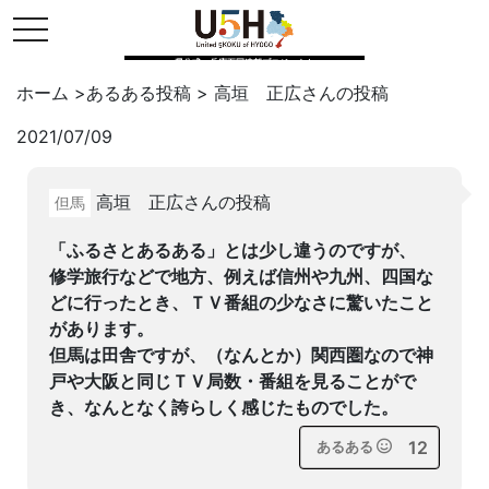
toggle navigation
県公式・兵庫五国連邦プロジェクト
ホーム
>
あるある投稿
>
高垣 正広
さんの投稿
2021/07/09
Twitter
はてブ
LINE
高垣 正広さんの投稿
但馬
facebook
「ふるさとあるある」とは少し違うのですが、
修学旅行などで地方、例えば信州や九州、四国な
どに行ったとき、ＴＶ番組の少なさに驚いたこと
があります。
但馬は田舎ですが、（なんとか）関西圏なので神
戸や大阪と同じＴＶ局数・番組を見ることがで
き、なんとなく誇らしく感じたものでした。
12
あるある