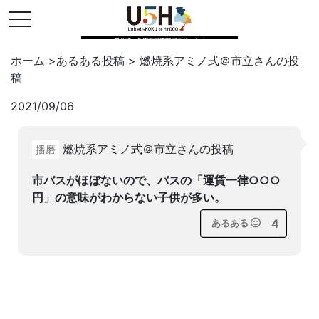
toggle navigation
県公式・兵庫五国連邦プロジェクト
ホーム
>
あるある投稿
>
燃焼系アミノ式＠市立
さんの投
稿
2021/09/06
Twitter
はてブ
LINE
燃焼系アミノ式＠市立さんの投稿
播磨
facebook
市バスがほぼないので、バスの「運賃一律○○○
円」の意味がわからない子供が多い。
4
あるある