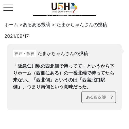
toggle navigation
県公式・兵庫五国連邦プロジェクト
ホーム
>
あるある投稿
>
たまかちゃん
さんの投稿
2021/09/17
Twitter
はてブ
LINE
たまかちゃんさんの投稿
神戸・阪神
facebook
「阪急仁川駅の西北側で待ってて」というから下
りホーム（西側にある）の一番北端で待ってたら
来ない。「西北側」というのは「西宮北口駅
側」、つまり南側という意味だった。
7
あるある