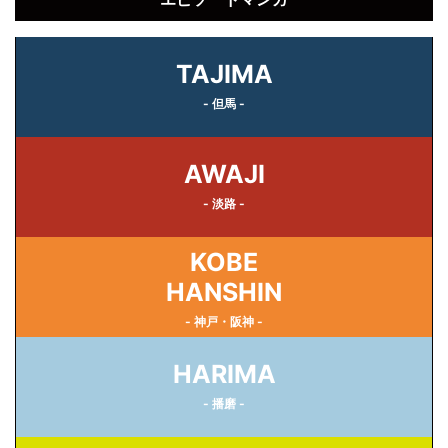
TAJIMA
- 但馬 -
AWAJI
- 淡路 -
KOBE
HANSHIN
- 神戸・阪神 -
HARIMA
- 播磨 -