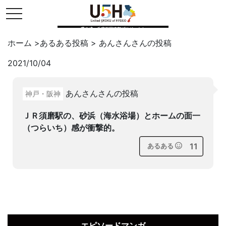
toggle navigation
県公式・兵庫五国連邦プロジェクト
ホーム
>
あるある投稿
>
あんさん
さんの投稿
2021/10/04
Twitter
はてブ
LINE
あんさんさんの投稿
神戸・阪神
facebook
ＪＲ須磨駅の、砂浜（海水浴場）とホームの面一
（つらいち）感が衝撃的。
11
あるある
エピソードマンガ