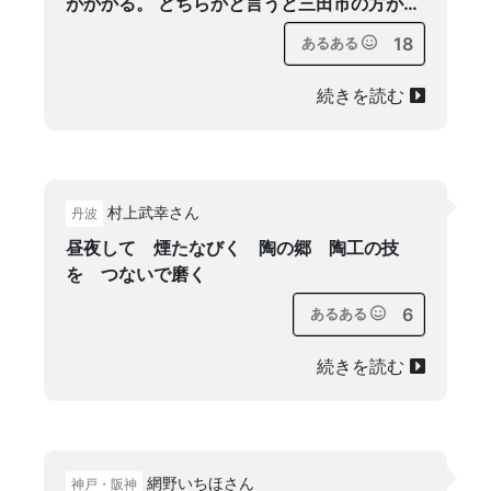
がかかる。 どちらかと言うと三田市の方が…
18
あるある
続きを読む
村上武幸さん
丹波
昼夜して 煙たなびく 陶の郷 陶工の技
を つないで磨く
6
あるある
続きを読む
網野いちほさん
神戸・阪神