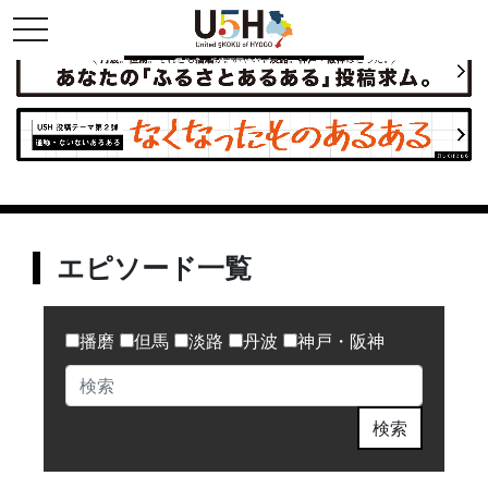
toggle navigation
県公式・兵庫五国連邦プロジェクト
エピソード一覧
播磨
但馬
淡路
丹波
神戸・阪神
検索