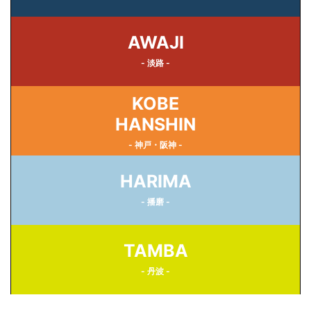
AWAJI
- 淡路 -
KOBE
HANSHIN
- 神戸・阪神 -
HARIMA
- 播磨 -
TAMBA
- 丹波 -