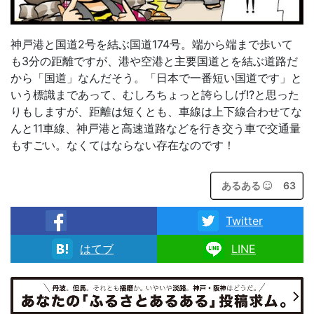
神戸港と国道2号を結ぶ国道174号。端から端まで歩いて
も3分の距離ですが、港や空港と主要国道とを結ぶ道路だ
から「国道」なんだそう。「日本で一番短い国道です」と
いう標識まであって、むしろちょっと誇らしげ!?と思った
りもしますが、距離は短くとも、車線は上下線合わせてな
んと11車線、神戸港と高速道路などを行き交う車で交通量
もすごい。なくてはならない存在なのです！
あるある
63
Twitter
facebook
はてブ
LINE