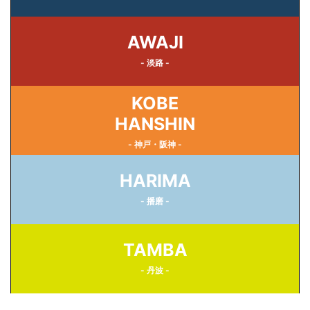
AWAJI
- 淡路 -
KOBE
HANSHIN
- 神戸・阪神 -
HARIMA
- 播磨 -
TAMBA
- 丹波 -