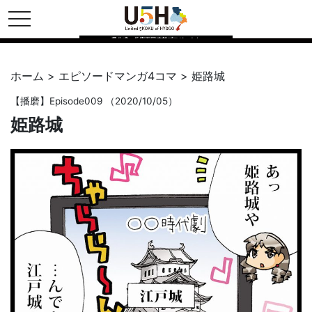
toggle navigation
県公式・兵庫五国連邦プロジェクト
ホーム
>
エピソードマンガ4コマ
>
姫路城
【
播磨
】Episode009 （2020/10/05）
姫路城