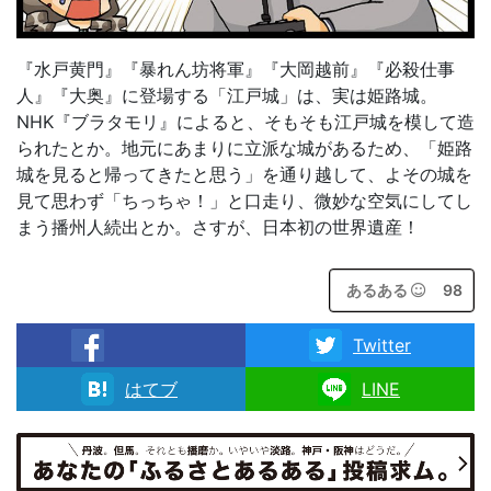
『水戸黄門』『暴れん坊将軍』『大岡越前』『必殺仕事
人』『大奥』に登場する「江戸城」は、実は姫路城。
NHK『ブラタモリ』によると、そもそも江戸城を模して造
られたとか。地元にあまりに立派な城があるため、「姫路
城を見ると帰ってきたと思う」を通り越して、よその城を
見て思わず「ちっちゃ！」と口走り、微妙な空気にしてし
まう播州人続出とか。さすが、日本初の世界遺産！
あるある
98
Twitter
facebook
はてブ
LINE