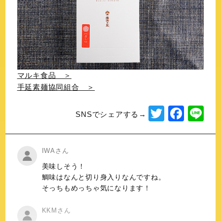
マルキ食品 ＞
手延素麺協同組合 ＞
T
F
Li
SNSでシェアする→
wi
a
n
tt
c
e
IWAさん
er
e
美味しそう！
b
鯛味はなんと切り身入りなんですね。
o
そっちもめっちゃ気になります！
o
KKMさん