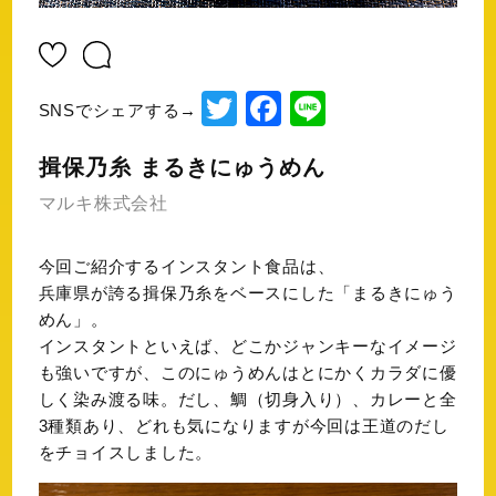
T
F
Li
SNSでシェアする→
wi
a
n
揖保乃糸 まるきにゅうめん
tt
c
e
マルキ株式会社
er
e
b
今回ご紹介するインスタント食品は、
o
兵庫県が誇る揖保乃糸をベースにした
「まるきにゅう
o
めん」。
インスタントといえば、どこかジャンキーなイメージ
k
も強いですが、このにゅうめんはとにかくカラダに優
しく染み渡る味。だし、鯛（切身入り）、カレーと全
3種類あり、どれも気になりますが今回は王道のだし
をチョイスしました。