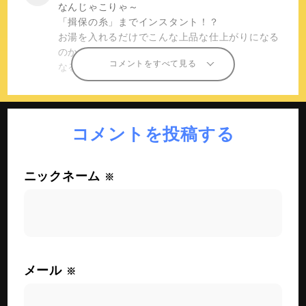
k
なんじゃこりゃ～
「揖保の糸」までインスタント！？
お湯を入れるだけでこんな上品な仕上がりになる
のか。
コメントをすべて見る
なるほど、値段も上品な感じでした。
コメントを投稿する
ニックネーム
※
メール
※