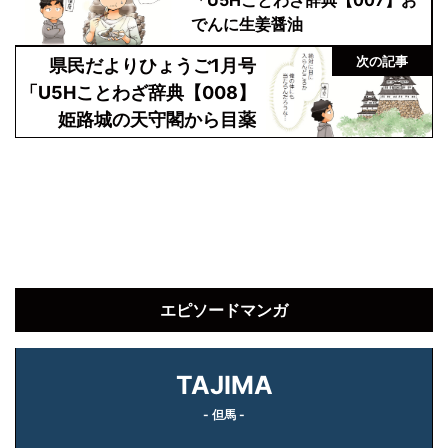
「U5Hことわざ辞典【007】お
でんに生姜醤油
次の記事
県民だよりひょうご1月号
「U5Hことわざ辞典【008】
姫路城の天守閣から目薬
エピソードマンガ
TAJIMA
- 但馬 -