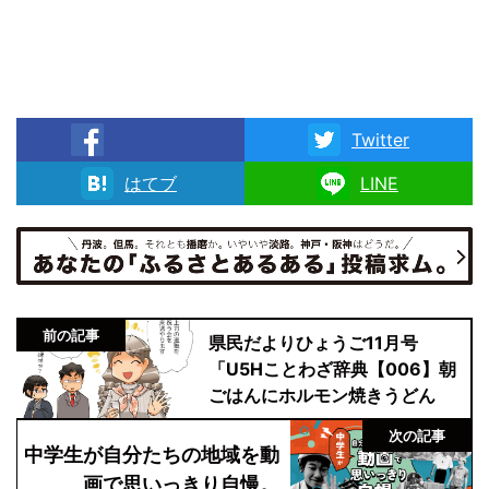
Twitter
facebook
はてブ
LINE
前の記事
県民だよりひょうご11月号
「U5Hことわざ辞典【006】朝
ごはんにホルモン焼きうどん
次の記事
中学生が自分たちの地域を動
画で思いっきり自慢。