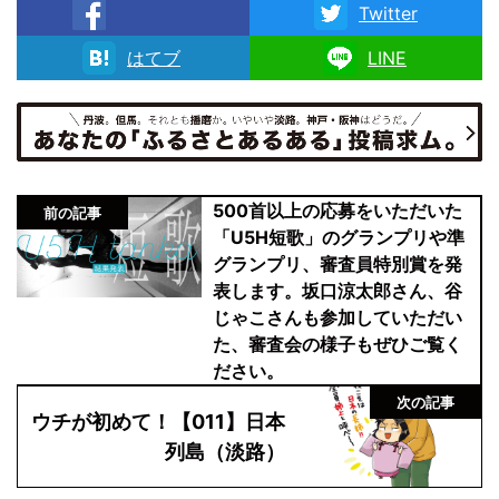
Twitter
facebook
はてブ
LINE
500首以上の応募をいただいた
前の記事
「U5H短歌」のグランプリや準
グランプリ、審査員特別賞を発
表します。坂口涼太郎さん、谷
じゃこさんも参加していただい
た、審査会の様子もぜひご覧く
ださい。
次の記事
ウチが初めて！【011】日本
列島（淡路）