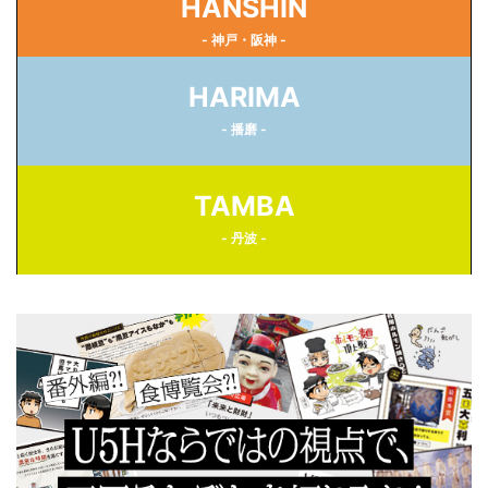
HANSHIN
- 神戸・阪神 -
HARIMA
- 播磨 -
TAMBA
- 丹波 -