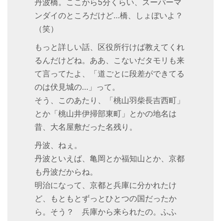
丹波橋。ここから5分くらい、スーパーマ
ンダイのところだけど…橋、しょぼいよ？
（笑）
もっと詳しい話、区役所行けば教えてくれ
るんだけどね。ああ、こないだタモリも来
て言ってたよ、「道ごとに段差ができてる
のは伏見城の…」って。
そう、このあたり、「桃山羽柴長吉西町」
とか「桃山井伊掃部東町」とかの地名は
昔、大名屋敷だった名残り。
丹波、ねぇ。
丹波といえば、亀岡とか福知山とか、京都
も丹波だからね。
明治になって、京都と兵庫に分かれたけ
ど、もともとずっとひとつの国だったか
ら。そう？ 兵庫から来られたの。ふふ