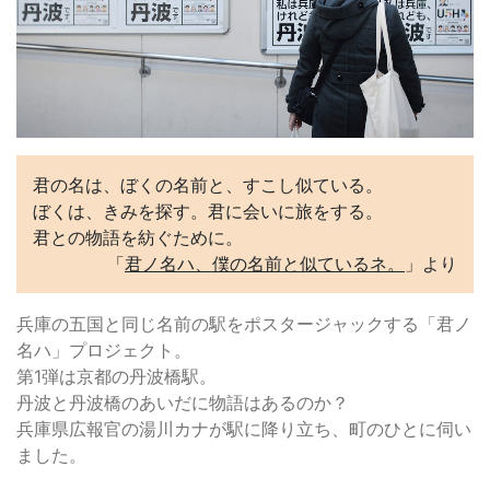
君の名は、ぼくの名前と、すこし似ている。
ぼくは、きみを探す。君に会いに旅をする。
君との物語を紡ぐために。
「
君ノ名ハ、僕の名前と似ているネ。
」より
兵庫の五国と同じ名前の駅をポスタージャックする「君ノ
名ハ」プロジェクト。
第1弾は京都の丹波橋駅。
丹波と丹波橋のあいだに物語はあるのか？
兵庫県広報官の湯川カナが駅に降り立ち、町のひとに伺い
ました。