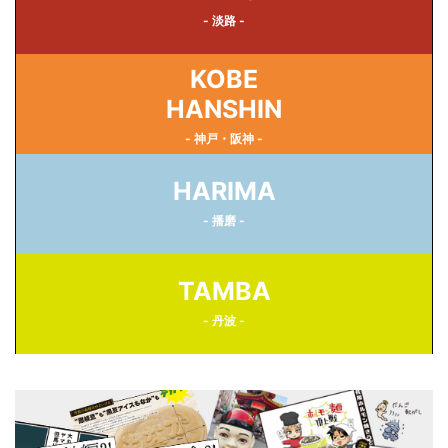
- 淡路 -
KOBE
HANSHIN
- 神戸・阪神 -
HARIMA
- 播磨 -
TAMBA
- 丹波 -