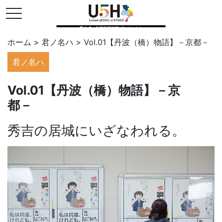
toggle navigation
県公式・兵庫五国連邦プロジェクト
ホーム
>
君ノ名ハ
>
Vol.01【丹波（橋）物語】－京都－
君ノ名ハ
Vol.01【丹波（橋）物語】－京
都－
秀吉の居城にいざなわれる。