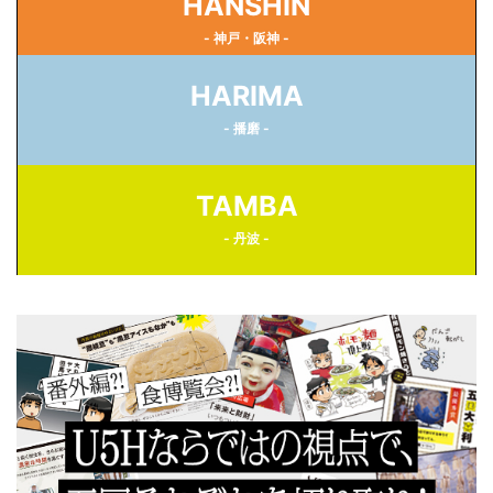
HANSHIN
- 神戸・阪神 -
HARIMA
- 播磨 -
TAMBA
- 丹波 -