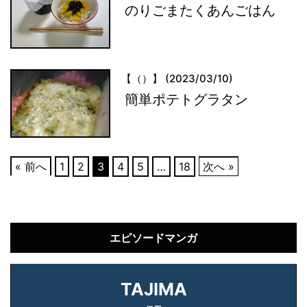
のりごまたくあんごはん
【（）】 (2023/03/10)
簡単ポテトグラタン
« 前へ
1
2
3
4
5
…
18
次へ »
エピソードマンガ
TAJIMA