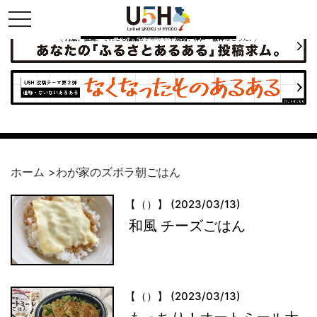
toggle navigation
県公式・兵庫五国連邦プロジェクト
ホーム
>
わが家のズボラ朝ごはん
【（）】 (2023/03/13)
和風 チーズごはん
【（）】 (2023/03/13)