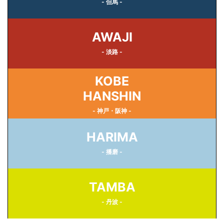
- 但馬 -
AWAJI
- 淡路 -
KOBE
HANSHIN
- 神戸・阪神 -
HARIMA
- 播磨 -
TAMBA
- 丹波 -