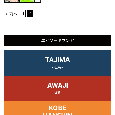
« 前へ
1
2
エピソードマンガ
TAJIMA
- 但馬 -
AWAJI
- 淡路 -
KOBE