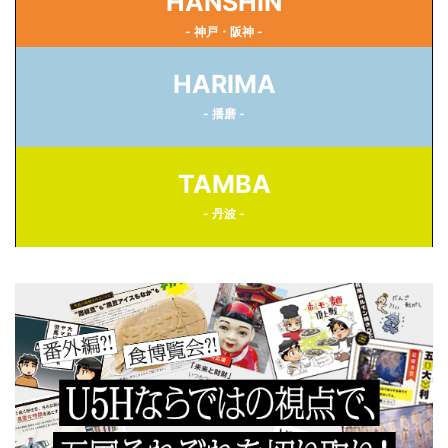
HANSHIN
- 神戸・阪神 -
HARIMA
- 播磨 -
TAMBA
- 丹波 -