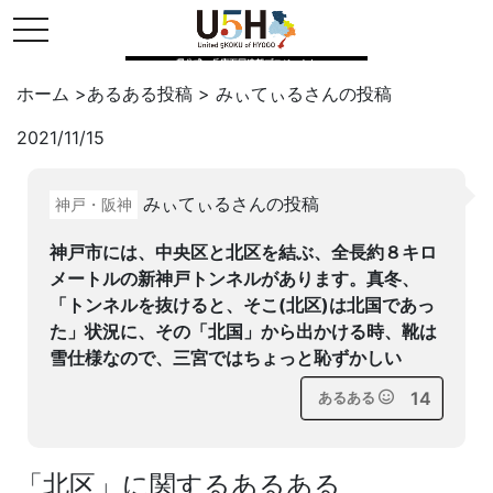
toggle navigation
県公式・兵庫五国連邦プロジェクト
ホーム
>
あるある投稿
>
みぃてぃる
さんの投稿
2021/11/15
Twitter
はてブ
LINE
みぃてぃるさんの投稿
神戸・阪神
facebook
神戸市には、中央区と北区を結ぶ、全長約８キロ
メートルの新神戸トンネルがあります。真冬、
「トンネルを抜けると、そこ(北区)は北国であっ
た」状況に、その「北国」から出かける時、靴は
雪仕様なので、三宮ではちょっと恥ずかしい
14
あるある
「
北区
」に関するあるある