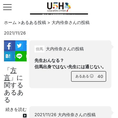
toggle navigation
県公式・兵庫五国連邦プロジェクト
ホーム
>
あるある投稿
>
大内伶奈
さんの投稿
2021/11/26
Twitter
大内伶奈さんの投稿
但馬
facebook
はてブ
LINE
先生おんなる？
但馬出身ではない先生には通じない。
「
方
言
」に
40
あるある
関する
あるあ
る
続きを読む
2021/11/26 大内伶奈さんの投稿