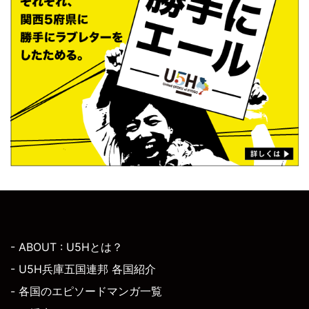
- ABOUT : U5Hとは？
- U5H兵庫五国連邦 各国紹介
- 各国のエピソードマンガ一覧