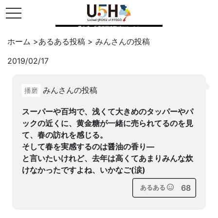
toggle navigation
県公式・兵庫五国連邦プロジェクト
ホーム
>
あるある投稿
>
みん
さんの投稿
2019/02/17
Twitter
はてブ
LINE
みんさんの投稿
播磨
facebook
スーパーや百均で、浅くて大きめのタッパーやパ
ックの近くに、黄金糖が一緒に売られてるのを見
て、春の訪れを感じる。
そして春を実感するのは醤油の香り—
と言いたいけれど、去年は高くてあまりみんな炊
けなかったですよね、いかなご(涙)
68
あるある