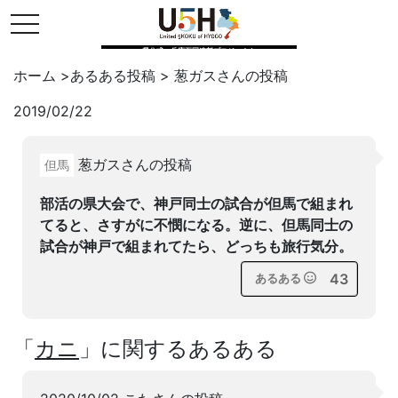
toggle navigation
県公式・兵庫五国連邦プロジェクト
ホーム
>
あるある投稿
>
葱ガス
さんの投稿
2019/02/22
Twitter
はてブ
LINE
葱ガスさんの投稿
但馬
facebook
部活の県大会で、神戸同士の試合が但馬で組まれ
てると、さすがに不憫になる。逆に、但馬同士の
試合が神戸で組まれてたら、どっちも旅行気分。
43
あるある
「
カニ
」に関するあるある