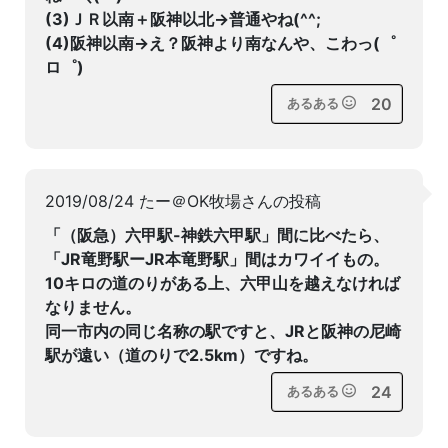
(3)ＪＲ以南＋阪神以北→普通やね(^^;
(4)阪神以南→え？阪神より南なんや、こわっ(゜
ロ゜)
20
あるある
2019/08/24 たー＠OK牧場さんの投稿
「（阪急）六甲駅-神鉄六甲駅」間に比べたら、
「JR竜野駅ーJR本竜野駅」間はカワイイもの。
10キロの道のりがある上、六甲山を越えなければ
なりません。
同一市内の同じ名称の駅ですと、JRと阪神の尼崎
駅が遠い（道のりで2.5km）ですね。
24
あるある