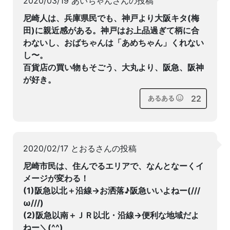
2020/03/19 あいちゃんさんの投稿
尼崎人は、兵庫県民でも、神戸より大阪キタ(梅
田)に親近感がある。神戸はお上品過ぎて柄に合
わないし、おばちゃんは「あめちゃん」くれない
し〜。
百貨店の買い物もそごう、大丸より、阪急、阪神
が好き。
22
あるある
2020/02/17 とおるさんの投稿
尼崎市民は、住んでるエリアで、なんとなーくイ
メージが変わる！
(1)阪急以北＋沿線→お洒落♪阪急いいよねー(///
ω///)
(2)阪急以南＋ＪＲ以北・沿線→便利な地域だよ
ねー＼(^^)