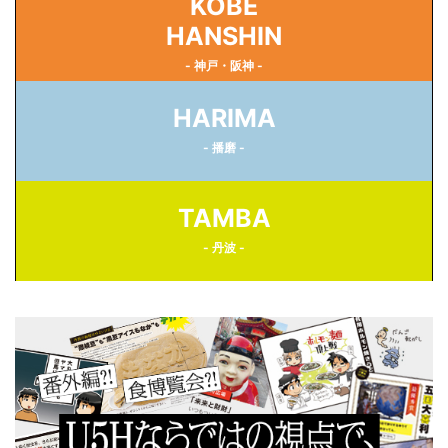
KOBE
HANSHIN
- 神戸・阪神 -
HARIMA
- 播磨 -
TAMBA
- 丹波 -