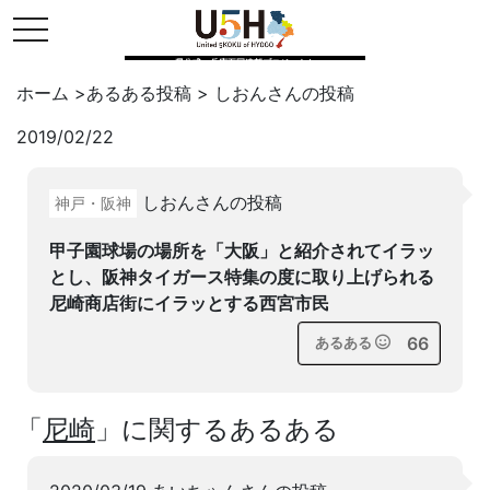
toggle navigation
県公式・兵庫五国連邦プロジェクト
ホーム
>
あるある投稿
>
しおん
さんの投稿
2019/02/22
Twitter
はてブ
LINE
しおんさんの投稿
神戸・阪神
facebook
甲子園球場の場所を「大阪」と紹介されてイラッ
とし、阪神タイガース特集の度に取り上げられる
尼崎商店街にイラッとする西宮市民
66
あるある
「
尼崎
」に関するあるある