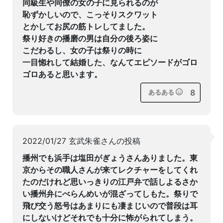
同級生や同僚の女の子に見られるのが
恥ずかしいので、こっそりスクワット
とかしてお尻の筋トレしてました。
祭り好きの播磨の男は自分の後ろ姿に
こだわるし、女の子は祭りの時に
一目惚れして結婚した、なんてエピソードがゴロ
ゴロあると思います。
8
あるある
2022/01/27 玄武朱雀さんの投稿
播州でも浜手は塩田がぎょうさんありました。東
京からその職人さんが来てレクチャーをしてくれ
たのだけれど思いっきりの江戸弁で話しよるさか
い播州弁にべらんめいが混ざってしもた。祭りで
飛び交う怒号はあまりにも凄まじいので普段は耳
にしないけどそれでも十分に怖がられてしまう。