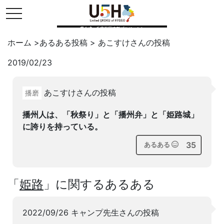
toggle navigation
県公式・兵庫五国連邦プロジェクト
ホーム
>
あるある投稿
>
あこすけ
さんの投稿
2019/02/23
Twitter
はてブ
LINE
あこすけさんの投稿
播磨
facebook
播州人は、「秋祭り」と「播州弁」と「姫路城」
に誇りを持っている。
35
あるある
「
姫路
」に関するあるある
2022/09/26 キャンプ先生さんの投稿