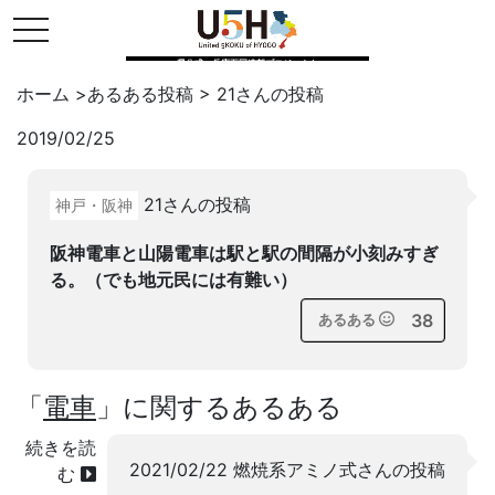
toggle navigation
県公式・兵庫五国連邦プロジェクト
ホーム
>
あるある投稿
>
21
さんの投稿
2019/02/25
Twitter
はてブ
LINE
21さんの投稿
神戸・阪神
facebook
阪神電車と山陽電車は駅と駅の間隔が小刻みすぎ
る。（でも地元民には有難い）
38
あるある
「
電車
」に関するあるある
続きを読
2021/02/22 燃焼系アミノ式さんの投稿
む