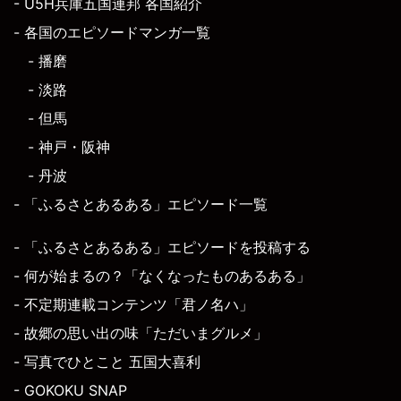
- U5H兵庫五国連邦 各国紹介
- 各国のエピソードマンガ一覧
- 播磨
- 淡路
- 但馬
- 神戸・阪神
- 丹波
- 「ふるさとあるある」エピソード一覧
- 「ふるさとあるある」エピソードを投稿する
- 何が始まるの？「なくなったものあるある」
- 不定期連載コンテンツ「君ノ名ハ」
- 故郷の思い出の味「ただいまグルメ」
- 写真でひとこと 五国大喜利
- GOKOKU SNAP