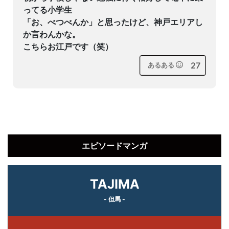
ってる小学生
「お、べつべんか」と思ったけど、神戸エリアし
か言わんかな。
こちらお江戸です（笑）
27
あるある
エピソードマンガ
TAJIMA
- 但馬 -