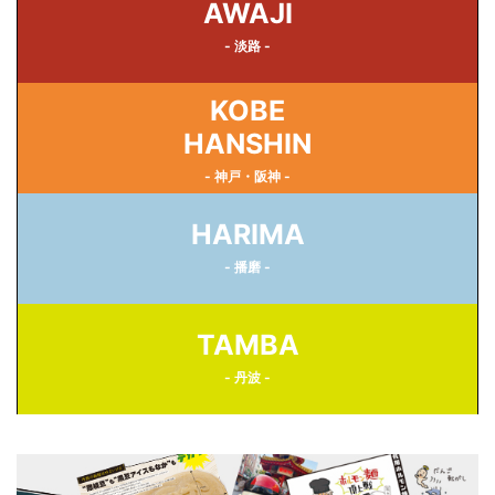
AWAJI
- 淡路 -
KOBE
HANSHIN
- 神戸・阪神 -
HARIMA
- 播磨 -
TAMBA
- 丹波 -