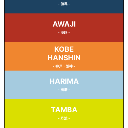
- 但馬 -
AWAJI
- 淡路 -
KOBE
HANSHIN
- 神戸・阪神 -
HARIMA
- 播磨 -
TAMBA
- 丹波 -