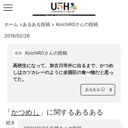
toggle navigation
県公式・兵庫五国連邦プロジェクト
ホーム
>
あるある投稿
>
KoichiRO
さんの投稿
2019/02/26
Twitter
はてブ
LINE
KoichiROさんの投稿
播磨
facebook
高校生になって、加古川市外に出るまで、かつめ
しはカツカレーのように全国区の食べ物だと思っ
てた。
8
あるある
「
かつめし
」に関するあるある
続き