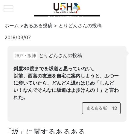
toggle navigation
県公式・兵庫五国連邦プロジェクト
ホーム
>
あるある投稿
>
とりどん
さんの投稿
2019/03/07
Twitter
はてブ
LINE
とりどんさんの投稿
神戸・阪神
facebook
斜度30度までを坂道と思っていない。
以前、西宮の友達を自宅に案内しようと、ふつー
に歩いていたら、どんどん遅れはじめ「しんど
い！なんでそんなに坂道はよ歩けんの！」と言わ
れた。
12
あるある
「
坂
」に関するあるある