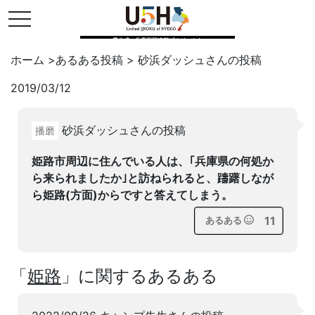
toggle navigation
県公式・兵庫五国連邦プロジェクト
ホーム
>
あるある投稿
>
砂浜ダッシュ
さんの投稿
2019/03/12
Twitter
はてブ
LINE
砂浜ダッシュさんの投稿
播磨
facebook
姫路市周辺に住んでいる人は、｢兵庫県の何処か
ら来られましたか｣と訪ねられると、躊躇しなが
ら姫路(方面)からですと答えてしまう。
11
あるある
「
姫路
」に関するあるある