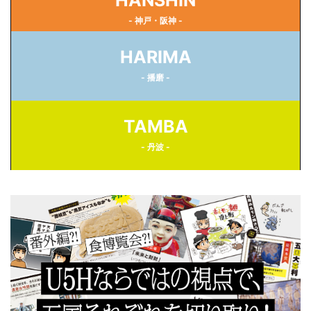
HANSHIN
- 神戸・阪神 -
HARIMA
- 播磨 -
TAMBA
- 丹波 -