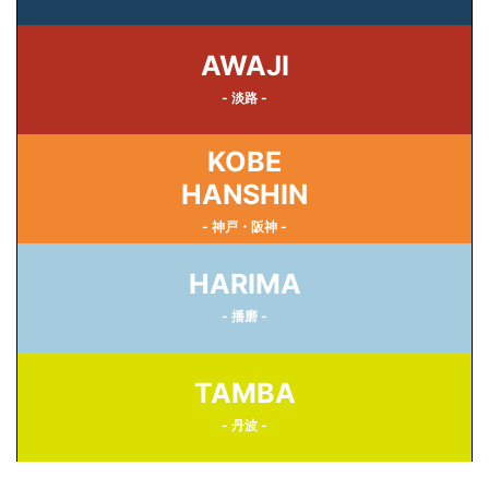
AWAJI
- 淡路 -
KOBE
HANSHIN
- 神戸・阪神 -
HARIMA
- 播磨 -
TAMBA
- 丹波 -