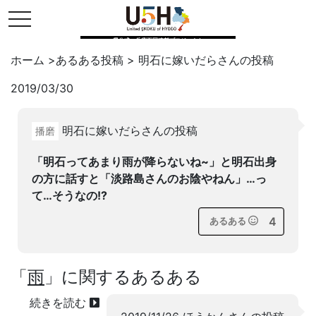
toggle navigation
県公式・兵庫五国連邦プロジェクト
ホーム
>
あるある投稿
>
明石に嫁いだら
さんの投稿
2019/03/30
Twitter
はてブ
LINE
明石に嫁いだらさんの投稿
播磨
facebook
「明石ってあまり雨が降らないね~」と明石出身
の方に話すと「淡路島さんのお陰やねん」…っ
て…そうなの!?
4
あるある
「
雨
」に関するあるある
続きを読む