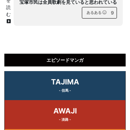
を
宝塚市民は全員歌劇を見ていると思われている
読
9
あるある
む
エピソードマンガ
TAJIMA
- 但馬 -
AWAJI
- 淡路 -