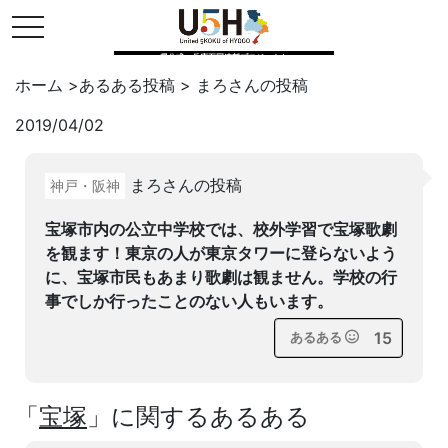
toggle navigation
県公式・兵庫五国連邦プロジェクト
ホーム
>
あるある投稿
>
まろ
さんの投稿
2019/04/02
Twitter
はてブ
LINE
まろさんの投稿
神戸・阪神
facebook
宝塚市内の公立中学校では、校外学習で宝塚歌劇
を観ます！東京の人が東京タワーに登らないよう
に、宝塚市民もあまり歌劇は観ません。学校の行
事でしか行ったことのない人もいます。
15
あるある
「
宝塚
」に関するあるある